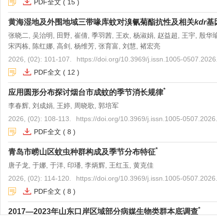
PDF全文
(
15
)
黄海湿地及外围地域三带喙库蚊对溴氰菊酯抗性及相关
kdr
基
张晓二, 吴治明, 田野, 崔倩, 季羽茜, 王欢, 杨淑娟, 赵益超, 王宇, 殷华瑜
宋丙栋, 陈红娜, 高剑, 杨维芳, 张育富, 刘慧, 褚宏亮
2026, (02): 101-107.
https://doi.org/10.3969/j.issn.1005-0507.202
PDF全文
(
12
)
*
应用圆形分布探讨烟台市成蚊的季节消长规律
李春辉, 刘成娟, 王婷, 周晓歌, 郭培军
2026, (02): 108-113.
https://doi.org/10.3969/j.issn.1005-0507.2026
PDF全文
(
8
)
*
青岛市崂山区蚊虫种群构成及季节分布特征
唐子龙, 于娜, 于洋, 印璠, 李炳辉, 王红玉, 黄克佳
2026, (02): 114-120.
https://doi.org/10.3969/j.issn.1005-0507.2026
PDF全文
(
8
)
*
2017—2023年山东口岸区域部分病媒生物类群本底调查