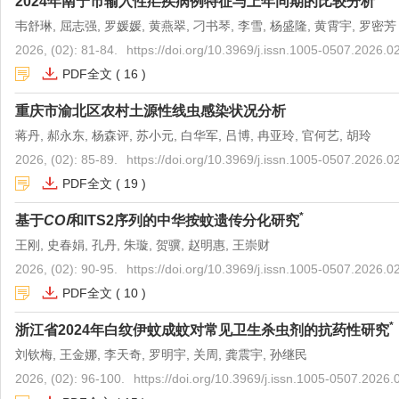
2024年南宁市输入性疟疾病例特征与上年同期的比较分析
韦舒琳, 屈志强, 罗媛媛, 黄燕翠, 刁书琴, 李雪, 杨盛隆, 黄霄宇, 罗密芳
2026, (02): 81-84.
https://doi.org/10.3969/j.issn.1005-0507.2026.0
PDF全文
(
16
)
重庆市渝北区农村土源性线虫感染状况分析
蒋丹, 郝永东, 杨森评, 苏小元, 白华军, 吕博, 冉亚玲, 官何艺, 胡玲
2026, (02): 85-89.
https://doi.org/10.3969/j.issn.1005-0507.2026.0
PDF全文
(
19
)
*
基于
COⅠ
和ITS2序列的中华按蚊遗传分化研究
王刚, 史春娟, 孔丹, 朱璇, 贺骥, 赵明惠, 王崇财
2026, (02): 90-95.
https://doi.org/10.3969/j.issn.1005-0507.2026.0
PDF全文
(
10
)
*
浙江省2024年白纹伊蚊成蚊对常见卫生杀虫剂的抗药性研究
刘钦梅, 王金娜, 李天奇, 罗明宇, 关周, 龚震宇, 孙继民
2026, (02): 96-100.
https://doi.org/10.3969/j.issn.1005-0507.2026.